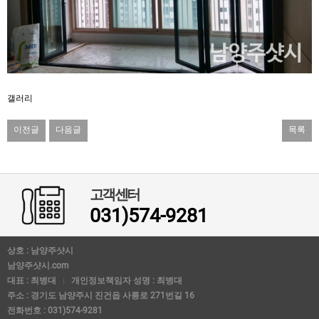
갤러리
이전글
다음글
목록
고객센터
031)574-9281
상호 : 남양주샷시
남양주샷시.com
대표 : 최병대
개인정보책임자 성명 : 최병대
주소 : 경기도 남양주시 진건읍 사릉로 271번길 16
전화번호 : 031)574-9281