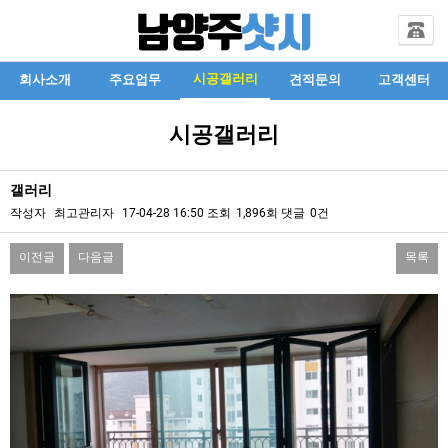
시공갤러리
회사소개
주요업무
견적문의
고객센터
시공갤러리
갤러리
작성자
최고관리자
17-04-28 16:50
조회
1,896회
댓글
0건
이전글
다음글
목록
본문