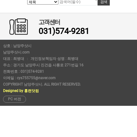
고객센터
031)574-9281
상호 : 남양주샷시
남양주샷시.com
대표 : 최병대
개인정보책임자 성명 : 최병대
주소 : 경기도 남양주시 진건읍 사릉로 271번길 16
전화번호 : 031)574-9281
이메일 : cys755755@naver.com
COPYRIGHT 남양주샷시. ALL RIGHT RESERVED.
Designed by 홍련닷컴
PC 버전