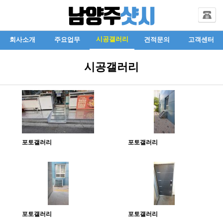
시공갤러리
회사소개
주요업무
견적문의
고객센터
시공갤러리
포토갤러리
포토갤러리
포토갤러리
포토갤러리