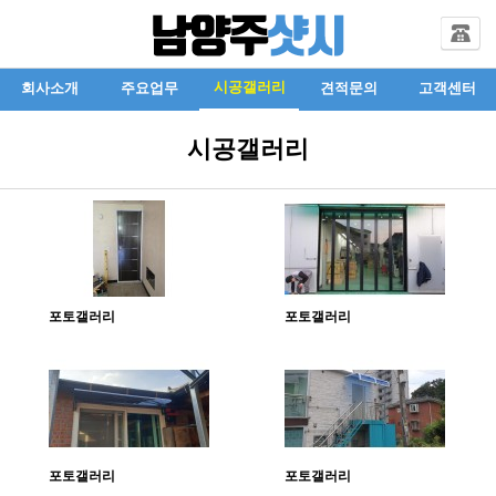
시공갤러리
회사소개
주요업무
견적문의
고객센터
시공갤러리
포토갤러리
포토갤러리
포토갤러리
포토갤러리