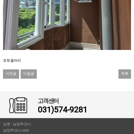
포토갤러리
이전글
다음글
목록
고객센터
031)574-9281
상호 : 남양주샷시
남양주샷시.com