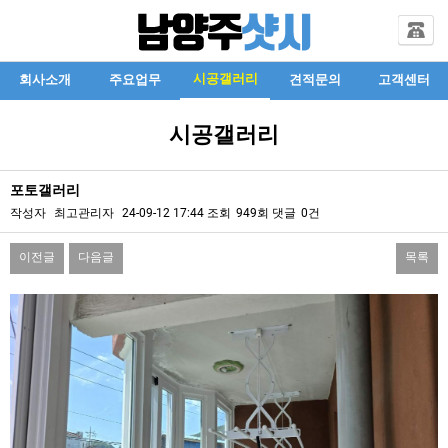
시공갤러리
회사소개
주요업무
견적문의
고객센터
시공갤러리
포토갤러리
작성자
최고관리자
24-09-12 17:44
조회
949회
댓글
0건
이전글
다음글
목록
본문