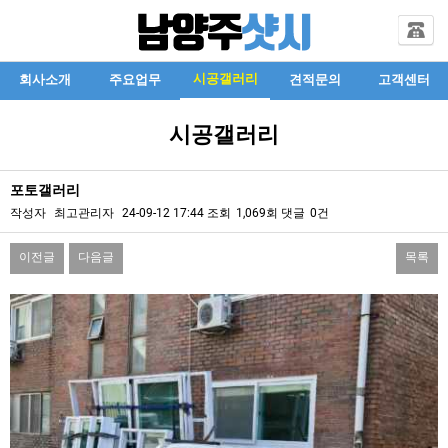
시공갤러리
회사소개
주요업무
견적문의
고객센터
시공갤러리
포토갤러리
작성자
최고관리자
24-09-12 17:44
조회
1,069회
댓글
0건
이전글
다음글
목록
본문