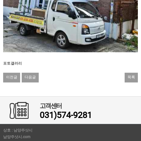
포토갤러리
이전글
다음글
목록
고객센터
031)574-9281
상호 : 남양주샷시
남양주샷시.com