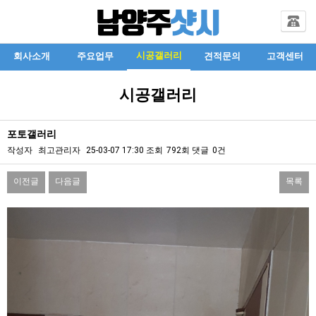
시공갤러리
회사소개
주요업무
견적문의
고객센터
시공갤러리
포토갤러리
작성자
최고관리자
25-03-07 17:30
조회
792회
댓글
0건
이전글
다음글
목록
본문