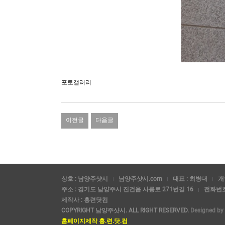
포토갤러리
이전글
다음글
상호 : 남양주샷시
남양주샷시.com
대표 : 최병대
개
주소 : 경기도 남양주시 진건읍 사릉로 271번길 16
전화번호 
제작사 : 홍련닷컴
COPYRIGHT 남양주샷시. ALL RIGHT RESERVED.
Designed by 
홈페이지제작 홍.련.닷.컴