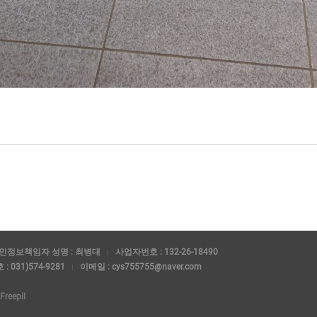
인정보책임자 성명 : 최병대
사업자번호 : 132-26-18490
: 031)574-9281
이메일 : cys755755@naver.com
Freepil