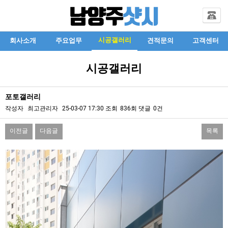
시공갤러리
회사소개
주요업무
견적문의
고객센터
시공갤러리
포토갤러리
작성자
최고관리자
25-03-07 17:30
조회
836회
댓글
0건
이전글
다음글
목록
본문