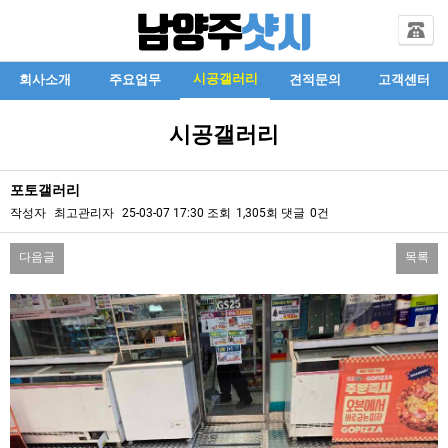
시공갤러리
회사소개
주요업무
견적문의
고객센터
시공갤러리
포토갤러리
작성자
최고관리자
25-03-07 17:30
조회
1,305회
댓글
0건
다음글
목록
본문