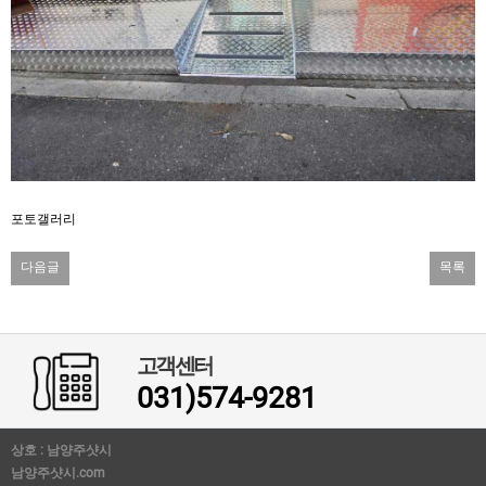
포토갤러리
다음글
목록
고객센터
031)574-9281
상호 : 남양주샷시
남양주샷시.com