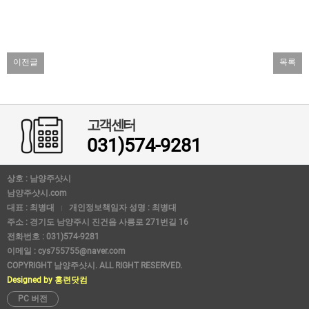
이전글
목록
고객센터
031)574-9281
상호 : 남양주샷시
남양주샷시.com
대표 : 최병대
개인정보책임자 성명 : 최병대
주소 : 경기도 남양주시 진건읍 사릉로 271번길 16
전화번호 : 031)574-9281
이메일 : cys755755@naver.com
COPYRIGHT 남양주샷시. ALL RIGHT RESERVED.
Designed by 홍련닷컴
PC 버전