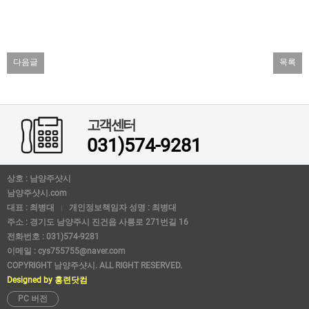
다음글
목록
고객센터
031)574-9281
상호 : 남양주샷시
남양주샷시.com
대표 : 최병대
개인정보책임자 성명 : 최병대
주소 : 경기도 남양주시 진건읍 사릉로 271번길 16
전화번호 : 031)574-9281
이메일 : cys755755@naver.com
COPYRIGHT 남양주샷시. ALL RIGHT RESERVED.
Designed by 홍련닷컴
PC 버전