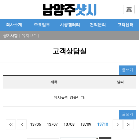
회사소개
주요업무
시공갤러리
견적문의
고객센터
공지사항
|
유지보수
|
고객상담실
글쓰기
제목
날짜
게시물이 없습니다.
글쓰기
13706
13707
13708
13709
13710