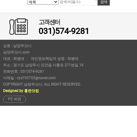
고객센터
031)574-9281
상호 : 남양주샷시
남양주샷시.com
대표 : 최병대
개인정보책임자 성명 : 최병대
주소 : 경기도 남양주시 진건읍 사릉로 271번길 16
전화번호 : 031)574-9281
이메일 : cys755755@naver.com
COPYRIGHT 남양주샷시. ALL RIGHT RESERVED.
Designed by 홍련닷컴
PC 버전