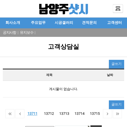
회사소개
주요업무
시공갤러리
견적문의
고객센터
공지사항
|
유지보수
|
고객상담실
글쓰기
제목
날짜
게시물이 없습니다.
글쓰기
13711
13712
13713
13714
13715